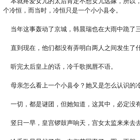
本就疼爱女儿的太后肯定不想女儿远嫁，所以，
个冷恒，而当时，冷恒只是一个小小县令。
当年这事轰动了京城，韩晨瑞也在大雨中跪了三
直到现在，他们都没有弄明白两人之间发生了
听完太后皇上的话，冷千歌抿唇不语。
母亲怎么看上一个小县令？她又是怎么认识的冷
一切，都是谜团，但她知道，这其中，必定没
竖日一早，皇宫锣鼓声响天，宫女太监来来去