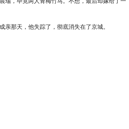
晨瑞，毕竟两人青梅竹马。不想，最后却嫁给了一
成亲那天，他失踪了，彻底消失在了京城。