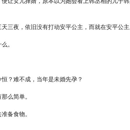
便让女儿择婿，原本以为她会看上韩丞相的儿子韩
天三夜，依旧没有打动安平公主，而就在安平公主
什么。
恒？难不成，当年是未婚先孕？
有那么简单。
去准备食物。