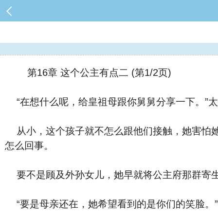
第16章 这个公主有点二 (第1/2页)
“在想什么呢，给皇祖母跟你舅舅分享一下。”
从小，这个孩子就不怎么跟他们接触，她害怕她
怎么回事。
要不是顾及外孙女儿，她早就将公主府那群寄
“要是母亲还在，她希望看到的是你们的笑脸。”wap