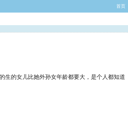
首页
的生的女儿比她外孙女年龄都要大，是个人都知道