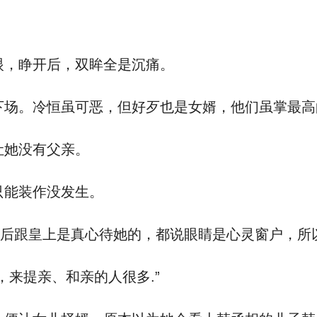
，睁开后，双眸全是沉痛。
场。冷恒虽可恶，但好歹也是女婿，他们虽掌最高
让她没有父亲。
能装作没发生。
太后跟皇上是真心待她的，都说眼睛是心灵窗户，所
来提亲、和亲的人很多.”