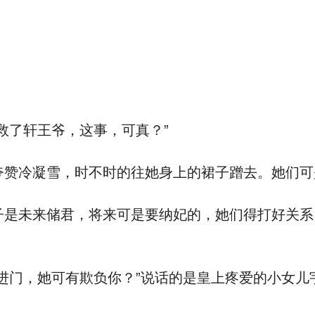
。
救了轩王爷，这事，可真？”
赞冷凝雪，时不时的往她身上的裙子蹭去。她们可
是未来储君，将来可是要纳妃的，她们得打好关系
进门，她可有欺负你？”说话的是皇上疼爱的小女儿