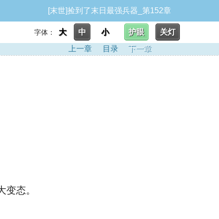
[末世]捡到了末日最强兵器_第152章
大
中
小
护眼
关灯
字体：
上一章
目录
下一章
大变态。