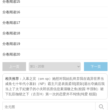
分卷阅读15
分卷阅读16
分卷阅读17
分卷阅读18
分卷阅读19
分卷阅读20
上一页
下一页
相关推荐：
入幕之宾（sm sp）
她想对我始乱终弃
我在诡异世界当
咸鱼
七十年代小寡妇（NP）
霸主只是表面柔弱[星际]
退出夺嫡后我
当上了太子妃
傻子的小夫郎
劣质信息素
涸辙之鱼(校园 半强制）
裙
下乱臣
枷锁之下（古言H）
第一次的恋爱并不纯情(纯爱 校园)